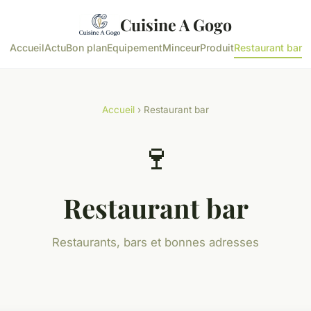
Cuisine A Gogo
Accueil
Actu
Bon plan
Equipement
Minceur
Produit
Restaurant bar
Accueil
› Restaurant bar
🍷
Restaurant bar
Restaurants, bars et bonnes adresses