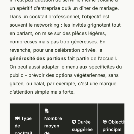
un apéritif d’entreprise qu’à un dîner de mariage.
Dans un cocktail professionnel, l’objectif est
souvent le networking : les invités grignotent tout
en parlant, on mise sur des pièces légères,
nombreuses mais pas trop généreuses. En
revanche, pour une célébration privée, la
générosité des portions
fait partie de l’accueil.
On peut aussi adapter le menu aux spécificités du
public - prévoir des options végétariennes, sans
gluten, ou halal, par exemple, c’est une marque
d’attention simple mais forte.
🔢
🍽️ Type
Nombre
⏰ Durée
🎯 Objectif
de
moyen
suggérée
principal
cocktail
de