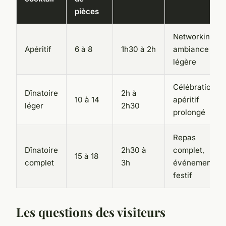
pièces
Networking,
Apéritif
6 à 8
1h30 à 2h
ambiance
légère
Célébration,
Dînatoire
2h à
10 à 14
apéritif
léger
2h30
prolongé
Repas
Dînatoire
2h30 à
complet,
15 à 18
complet
3h
événement
festif
Les questions des visiteurs