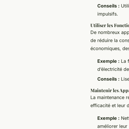
Conseils :
Util
impulsifs.
Utiliser les Fonct
De nombreux appa
de réduire la con
économiques, des 
Exemple :
La f
d’électricité 
Conseils :
Lise
Maintenir les App
La maintenance ré
efficacité et leur 
Exemple :
Nett
améliorer leur