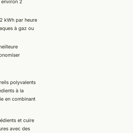
 environ 2
,2 kWh par heure
laques à gaz ou
eilleure
conomiser
eils polyvalents
dients à la
gie en combinant
édients et cuire
eures avec des