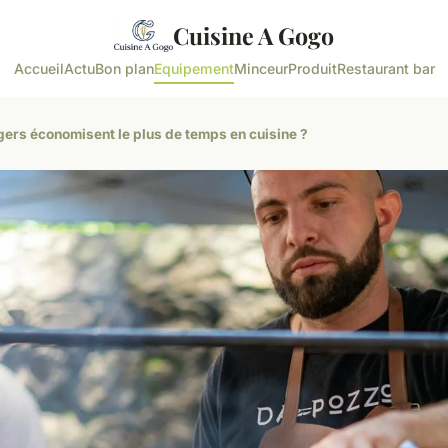
Cuisine A Gogo
Accueil
Actu
Bon plan
Equipement
Minceur
Produit
Restaurant bar
ers économisent le plus de temps en cuisine ?