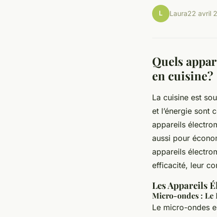
L
Laura
22 avril 
Quels appar
en cuisine?
La cuisine est so
et l’énergie sont
appareils électro
aussi pour économ
appareils électro
efficacité, leur c
Les Appareils 
Micro-ondes : Le 
Le micro-ondes es