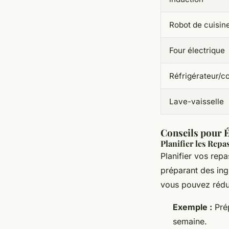
Robot de cuisin
Four électrique
Réfrigérateur/c
Lave-vaisselle
Conseils pour 
Planifier les Repa
Planifier vos rep
préparant des ingr
vous pouvez rédui
Exemple :
Prép
semaine.