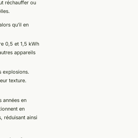
ut réchauffer ou
lles.
lors qu’il en
e 0,5 et 1,5 kWh
autres appareils
s explosions.
eur texture.
es années en
tionnent en
 réduisant ainsi